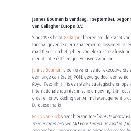
Jannes Bouman is vandaag, 1 september, begonn
van Gallagher Europe B.V.
Sinds 1938 helpt
Gallagher
boeren om de kracht van 
toonaangevende diermanagementoplossingen te lever
marktleider op het gebied van elektrische afrasteri
identificatie (EID) en gegevensverzameling.
Jannes Bouman
is een ervaren senior executive die 
een lange carrière bij PON, gevolgd door een senio
Royal Reesink. Hij is een sterke strategische en oper
internationale (agri)technische omgeving. Zijn focus
groei en ontwikkeling van Animal Management prod
Europese markt.
Eelco van Eijck
voegt hieraan toe: “
Met de komst van
zeer ervaren nieuwe MD voor Europa gevonden. Jann
persoonlijke connecties met de agrarische sector, h