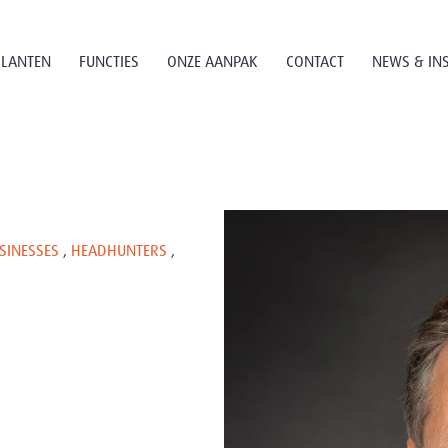
KLANTEN
FUNCTIES
ONZE AANPAK
CONTACT
NEWS & IN
SINESSES
,
HEADHUNTERS
,