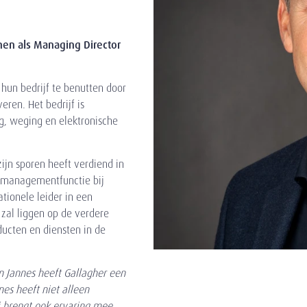
en als Managing Director
hun bedrijf te benutten door
en. Het bedrijf is
ng, weging en elektronische
zijn sporen heeft verdiend in
r managementfunctie bij
ationele leider in een
 zal liggen op de verdere
ucten en diensten in de
 Jannes heeft Gallagher een
es heeft niet alleen
ij brengt ook ervaring mee