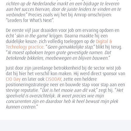
richten op de Nederlandse markt en een bijdrage te leveren
aan het succes hiervan, door de juiste leiders te vinden en te
verbinden
.” Precies zoals wij het bij Amrop omschrijven:
“Leaders for What’s Next”.
De eerste vijf jaar draaiden voor Job om ervaring opdoen en
écht ‘
skin in the game
’ krijgen. Daarna maakte hij een
duidelijke keuze: zich volledig toeleggen op de
Digital &
Technology practice
. “
Geen gemakkelijke stap
,” blikt hij terug.
“
Ik moest opboksen tegen grote gevestigde namen. Dat
betekende bikkelen, meebewegen en blijven bouwen.
”
Juist door zijn jarenlange betrokkenheid bij de sector wist Job
dat hij hier het verschil kon maken. Hij werd direct sponsor van
CIO Day
en later ook
CISODAY
, zette een heldere
positioneringsstrategie neer en bouwde stap voor stap aan een
stevige reputatie. “
Dat is het mooie aan dit vak
,” zegt hij. “
Het
speelveld is overzichtelijk. Ik weet precies wie mijn
concurrenten zijn en daardoor heb ik heel bewust mijn plek
kunnen creëren.
”