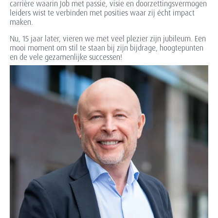
carrière waarin Job met passie, visie en doorzettingsvermogen
leiders wist te verbinden met posities waar zij écht impact
maken.
Nu, 15 jaar later, vieren we met veel plezier zijn jubileum. Een
mooi moment om stil te staan bij zijn bijdrage, hoogtepunten
en de vele gezamenlijke successen!