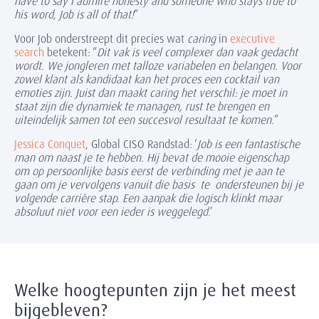
have to say I admire honesty and someone who stays true to
his word, Job is all of that!
”
Voor Job onderstreept dit precies wat
caring
in
executive
search
betekent: “
Dit vak is veel complexer dan vaak gedacht
wordt. We jongleren met talloze variabelen en belangen. Voor
zowel klant als kandidaat kan het proces een cocktail van
emoties zijn. Juist dan maakt caring het verschil: je moet in
staat zijn die dynamiek te managen, rust te brengen en
uiteindelijk samen tot een succesvol resultaat te komen.
”
Jessica Conquet
, Global CISO Randstad: ‘
Job is een fantastische
man om naast je te hebben. Hij bevat de mooie eigenschap
om op persoonlijke basis eerst de verbinding met je aan te
gaan om je vervolgens vanuit die basis te ondersteunen bij je
volgende carrière stap. Een aanpak die logisch klinkt maar
absoluut niet voor een ieder is weggelegd
.’
Welke hoogtepunten zijn je het meest
bijgebleven?