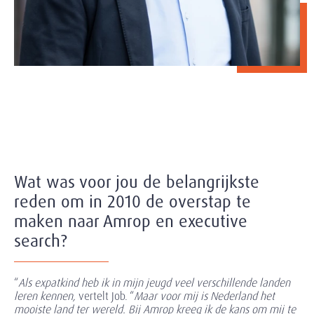
Wat was voor jou de belangrijkste
reden om in 2010 de overstap te
maken naar Amrop en executive
search?
“
Als expatkind heb ik in mijn jeugd veel verschillende landen
leren kennen,
vertelt Job. “
Maar voor mij is Nederland het
mooiste land ter wereld. Bij Amrop kreeg ik de kans om mij te