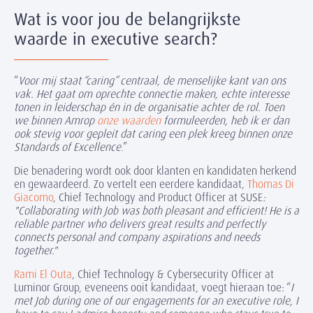
Wat is voor jou de belangrijkste
waarde in executive search?
“
Voor mij staat “caring” centraal, de menselijke kant van ons
vak. Het gaat om oprechte connectie maken, echte interesse
tonen in leiderschap én in de organisatie achter de rol. Toen
we binnen Amrop
onze waarden
formuleerden, heb ik er dan
ook stevig voor gepleit dat caring een plek kreeg binnen onze
Standards of Excellence
.”
Die benadering wordt ook door klanten en kandidaten herkend
en gewaardeerd.
Zo vertelt een eerdere kandidaat,
Thomas Di
Giacomo
, Chief Technology
and Product Officer at SUSE
:
"Collaborating with Job was both pleasant and efficient! He is a
reliable partner who delivers great results and perfectly
connects personal and company aspirations and needs
together."
Rami El Outa
, Chief Technology & Cybersecurity Officer at
Luminor Group, eveneens ooit kandidaat, voegt hieraan toe: “
I
met Job during one of our engagements for an executive role, I