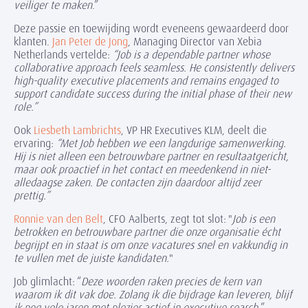
veiliger te maken
.”
Deze passie en toewijding wordt eveneens gewaardeerd door
klanten.
Jan Peter de Jong
, Managing Director van Xebia
Netherlands vertelde:
“Job is a dependable partner whose
collaborative approach feels seamless. He consistently delivers
high-quality executive placements and remains engaged to
support candidate success during the initial phase of their new
role.”
Ook
Liesbeth Lambrichts
, VP HR Executives KLM,
deelt die
ervaring:
“Met Job hebben we een langdurige samenwerking.
Hij is niet alleen een betrouwbare partner en resultaatgericht,
maar ook proactief in het contact en meedenkend in niet-
alledaagse zaken. De contacten zijn daardoor altijd zeer
prettig.”
Ronnie van den Belt
, CFO Aalberts, zegt tot slot: "
Job is een
betrokken en betrouwbare partner die onze organisatie écht
begrijpt en in staat is om onze vacatures snel en vakkundig in
te vullen met de juiste kandidaten.
"
Job glimlacht: “
D
eze woorden raken precies de kern van
waarom ik dit vak doe. Zolang ik die bijdrage kan leveren, blijf
ik nog vele jaren met plezier actief in executive search.
”