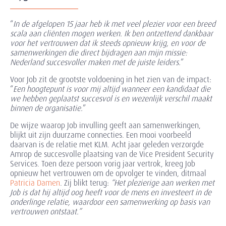
“
In de afgelopen 15 jaar heb ik met veel plezier voor een breed
scala aan cliënten mogen werken. Ik ben ontzettend dankbaar
voor het vertrouwen dat ik steeds opnieuw krijg, en voor de
samenwerkingen die direct bijdragen aan mijn missie:
Nederland succesvoller maken met de juiste leiders.
”
Voor Job zit de grootste voldoening in het zien van de impact:
“
Een hoogtepunt is voor mij altijd wanneer een kandidaat die
we hebben geplaatst succesvol is en wezenlijk verschil maakt
binnen de organisatie.
”
De wijze waarop Job invulling geeft aan samenwerkingen,
blijkt uit zijn duurzame connecties. Een mooi voorbeeld
daarvan is de relatie met KLM. Acht jaar geleden verzorgde
Amrop de succesvolle plaatsing van de Vice President Security
Services. Toen deze persoon vorig jaar vertrok, kreeg Job
opnieuw het vertrouwen om de opvolger te vinden, ditmaal
Patricia Damen
. Zij blikt terug:
“Het plezierige aan werken met
Job is dat hij altijd oog heeft voor de mens en investeert in de
onderlinge relatie, waardoor een samenwerking op basis van
vertrouwen ontstaat.”