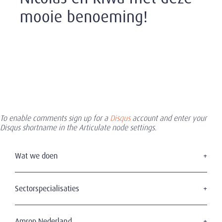
mooie benoeming!
To enable comments sign up for a
Disqus
account and enter your
Disqus shortname in the Articulate node settings.
Wat we doen
Executive Search
Board Services
Sectorspecialisaties
Interim Management
Consumer & retail
Leadership Advisory
Professional Services
Amrop Nederland