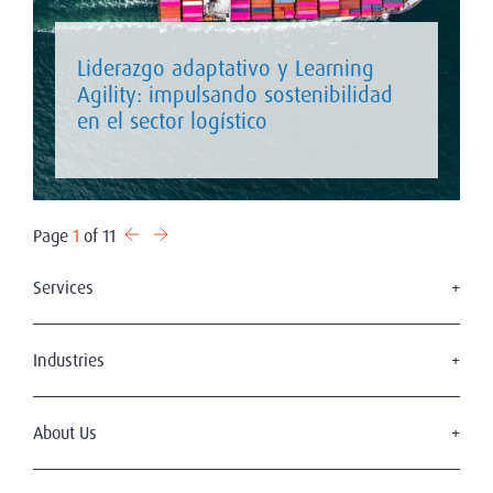
Liderazgo adaptativo y Learning
Agility: impulsando sostenibilidad
en el sector logístico
Page
1
of 11
Services
Board Search
Executive Search
Industries
Interim Management
Digital Transformation
OFF - BOARDING
Automotive & Industrial
About Us
Leadership Assessment
Consumer Goods & Retail
Profile Assessment
Who we are
Financial Services