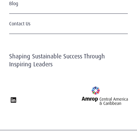
History
Blog
Life Sciences
Partners
Mining Energy & Infrastructure
Our Clients
Professional Services
Contact Us
Our Candidates
Transportation, Shipping & Logistics
Values
Privacy & Data Protection
Shaping Sustainable Success Through
Inspiring Leaders