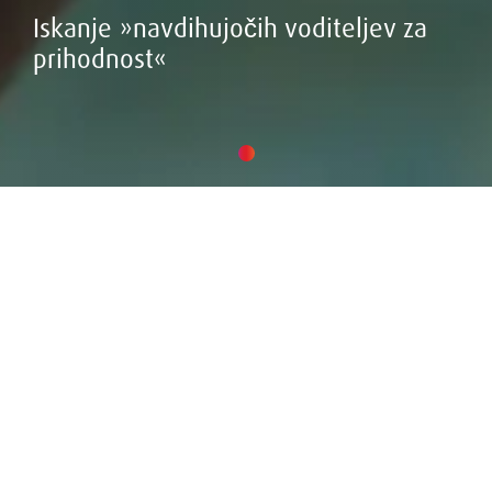
Iskanje »navdihujočih voditeljev za
prihodnost«
Omogočanje uspeha kot vodilna
vloga pri iskanju vodilnih kadrov
Naša osrednja naloga je zagotavljati strankam
voditelje z vizijo - tiste, ki so prepoznani kot
najboljši na trgu in tiste, ki so sposobni napovedati
in uresničiti rezultate na najvišji ravni.
Z več kot 45 leti izkušenj na področju globalnega
iskanja vodilnih kadrov razumemo, da je za