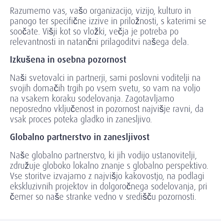
Razumemo vas, vašo organizacijo, vizijo, kulturo in
panogo ter specifične izzive in priložnosti, s katerimi se
soočate. Višji kot so vložki, večja je potreba po
relevantnosti in natančni prilagoditvi našega dela.
Izkušena in osebna pozornost
Naši svetovalci in partnerji, sami poslovni voditelji na
svojih domačih trgih po vsem svetu, so vam na voljo
na vsakem koraku sodelovanja. Zagotavljamo
neposredno vključenost in pozornost najvišje ravni, da
vsak proces poteka gladko in zanesljivo.
Globalno partnerstvo in zanesljivost
Naše globalno partnerstvo, ki jih vodijo ustanovitelji,
združuje globoko lokalno znanje s globalno perspektivo.
Vse storitve izvajamo z najvišjo kakovostjo, na podlagi
ekskluzivnih projektov in dolgoročnega sodelovanja, pri
čemer so naše stranke vedno v središču pozornosti.