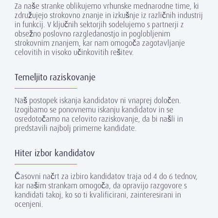
Za naše stranke oblikujemo vrhunske mednarodne time, ki
združujejo strokovno znanje in izkušnje iz različnih industrij
in funkcij. V ključnih sektorjih sodelujemo s partnerji z
obsežno poslovno razgledanostjo in poglobljenim
strokovnim znanjem, kar nam omogoča zagotavljanje
celovitih in visoko učinkovitih rešitev.
Temeljito raziskovanje
Naš postopek iskanja kandidatov ni vnaprej določen.
Izogibamo se ponovnemu iskanju kandidatov in se
osredotočamo na celovito raziskovanje, da bi našli in
predstavili najbolj primerne kandidate.
Hiter izbor kandidatov
Časovni načrt za izbiro kandidatov traja od 4 do 6 tednov,
kar našim strankam omogoča, da opravijo razgovore s
kandidati takoj, ko so ti kvalificirani, zainteresirani in
ocenjeni.