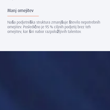
Manj omejitev
Naša podjetniška struktura zmanjšuje število nepotrebnih
omejitev. Posledično je 95 % ciljnih podjetij brez teh
omejitev, kar širi nabor razpoložljivih talentov.