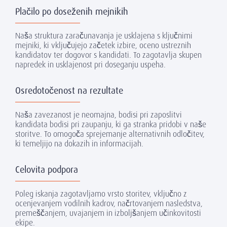
Plačilo po doseženih mejnikih
Naša struktura zaračunavanja je usklajena s ključnimi
mejniki, ki vključujejo začetek izbire, oceno ustreznih
kandidatov ter dogovor s kandidati. To zagotavlja skupen
napredek in usklajenost pri doseganju uspeha.
Osredotočenost na rezultate
Naša zavezanost je neomajna, bodisi pri zaposlitvi
kandidata bodisi pri zaupanju, ki ga stranka pridobi v naše
storitve. To omogoča sprejemanje alternativnih odločitev,
ki temeljijo na dokazih in informacijah.
Celovita podpora
Poleg iskanja zagotavljamo vrsto storitev, vključno z
ocenjevanjem vodilnih kadrov, načrtovanjem nasledstva,
premeščanjem, uvajanjem in izboljšanjem učinkovitosti
ekipe.