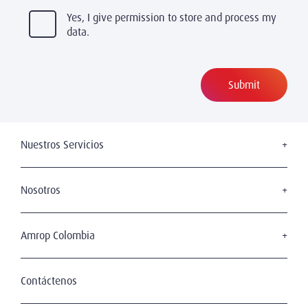
Yes, I give permission to store and process my
data.
Nuestros Servicios
Executive Search
Leadership Advisory
Nosotros
Juntas Directivas
Industrias
Diversidad, Equidad e Inclusión
Nuestros Candidatos
Amrop Colombia
Cómo trabajamos
Quiénes Somos
Privacidad y Protección de Datos
Nuestro Equipo
Contáctenos
Terms of Use