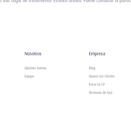
e uso. Lugar de tratamiento: Estados Unidos. Puede consultar la políti
Nosotros
Empresa
Quienes Somos
Blog
Equipo
Quiero Ser Cliente
Envía tu CV
Términos de Uso