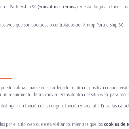
mrop Partnership SC («
nosotros
» o «
nos
»), y está dirigida a todos lo
 sitios web que son operados o controlados por Amrop Partnership SC:
pueden almacenarse en su ordenador u otro dispositivo cuando visita u
ar un seguimiento de sus movimientos dentro del sitio web, para record
distinguir en función de su origen, función y vida útil. Entre las cara
s por el sitio web que está visitando, mientras que los
cookies de t