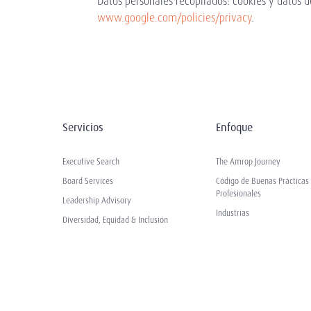
Datos personales recopilados: cookies y datos d
www.google.com/policies/privacy
.
Servicios
Enfoque
Executive Search
The Amrop Journey
Board Services
Código de Buenas Prácticas
Profesionales
Leadership Advisory
Industrias
Diversidad, Equidad & Inclusión