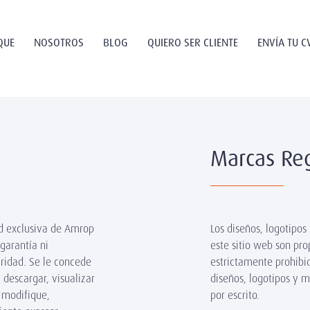
QUE
NOSOTROS
BLOG
QUIERO SER CLIENTE
ENVÍA TU C
Marcas Reg
ad exclusiva de Amrop
Los diseños, logotipo
 garantía ni
este sitio web son pr
gridad. Se le concede
estrictamente prohibi
 descargar, visualizar
diseños, logotipos y 
 modifique,
por escrito.