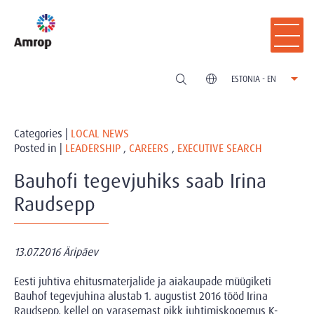
ESTONIA - EN
Categories |
LOCAL NEWS
Posted in |
LEADERSHIP
,
CAREERS
,
EXECUTIVE SEARCH
Bauhofi tegevjuhiks saab Irina
Raudsepp
13.07.2016 Äripäev
Eesti juhtiva ehitusmaterjalide ja aiakaupade müügiketi
Bauhof tegevjuhina alustab 1. augustist 2016 tööd Irina
Raudsepp, kellel on varasemast pikk juhtimiskogemus K-