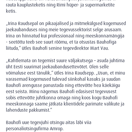
rauta kauplusteketis ning Rimi hüper- ja supermarketite
ketis.
„Irina Raudsepal on pikaajalised ja mitmekülgsed kogemused
jaekaubanduses ning meie tegevussektorist selge arusaam.
Irina on hinnatud kui professionaal ning meeskonnamängija
- seetõttu teeb see suurt rõõmu, et ta otsustas Bauhofiga
liituda,“ ütles Bauhofi senine tegevdirektor Mart Vau.
„Kahtlemata on tegemist suure väljakutsega – asuda juhtima
üht Eesti suurimat jaekaubandusettevõtet. Olen selle
võimaluse eest tänulik,“ ütles Irina Raudsepp. „Usun, et minu
varasemad kogemused tulevad siinkohal kasuks ja suudan
Bauhofi arengusse panustada ning ettevõtte hea käekäigu
eest seista. Minu nägemus Bauhofi edasisest tegevusest
sobis ettevõtte juhtkonna omaga ning koos kogu Bauhofi
meeskonnaga saame jätkata klientidele parimate valikute ja
lahenduste pakkumist.“
Bauhofi uue tegevjuhi otsingu aitas läbi viia
personaliotsingufirma Amrop.