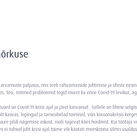
 nõrkuse
arvamuste paljusus, mis teeb rahvamasside juhtimise ja ühiste eesmä
etes. Tõsi, mitmed probleemid tegid muret ka enne Covid-19 levikut, a
ed on Covid-19 kriisi ajal ja järel kasvanud. Sellele on lihtne selgitu
lt kasvas, lepingud ja tarneahelad toimisid, võis koroonakriisis kerg
suure pildi nägemise oskust, rooli tugevat käes hoidmist. Kui töötaja võ
 ei tulnud juht kriisi ajal toime või kaotati meeskonna silmis usaldu