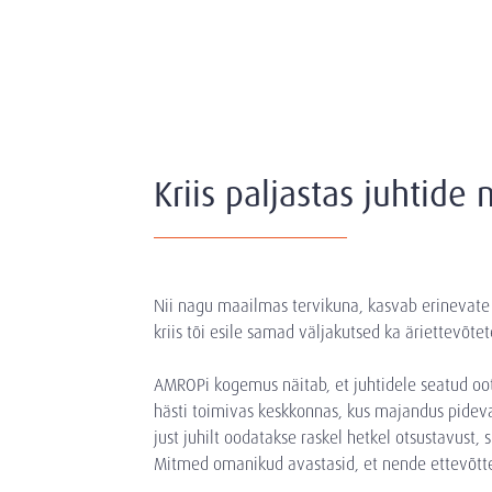
Kriis paljastas juhtide
Nii nagu maailmas tervikuna, kasvab erinevate 
kriis tõi esile samad väljakutsed ka äriettevõt
AMROPi kogemus näitab, et juhtidele seatud ootus
hästi toimivas keskkonnas, kus majandus pideva
just juhilt oodatakse raskel hetkel otsustavust, 
Mitmed omanikud avastasid, et nende ettevõttes