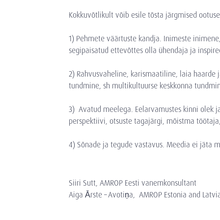
Kokkuvõtlikult võib esile tõsta järgmised ootuse
1) Pehmete väärtuste kandja. Inimeste inimene,
segipaisatud ettevõttes olla ühendaja ja inspiree
2) Rahvusvaheline, karismaatiline, laia haard
tundmine, sh multikultuurse keskkonna tundmine 
3) Avatud meelega. Eelarvamustes kinni olek ja
perspektiivi, otsuste tagajärgi, mõistma töötaja
4) Sõnade ja tegude vastavus. Meedia ei jäta m
Siiri Sutt, AMROP Eesti vanemkonsultant
Aiga Ārste – Avotiņa, AMROP Estonia and Latvi