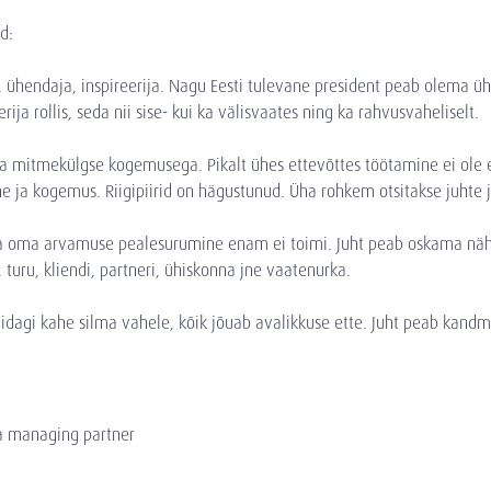
d:
 ühendaja, inspireerija. Nagu Eesti tulevane president peab olema ü
rija rollis, seda nii sise- kui ka välisvaates ning ka rahvusvaheliselt.
e ja mitmekülgse kogemusega. Pikalt ühes ettevõttes töötamine ei ol
ja kogemus. Riigipiirid on hägustunud. Üha rohkem otsitakse juhte ja 
 oma arvamuse pealesurumine enam ei toimi. Juht peab oskama näha su
, turu, kliendi, partneri, ühiskonna jne vaatenurka.
idagi kahe silma vahele, kõik jõuab avalikkuse ette. Juht peab kand
a managing partner