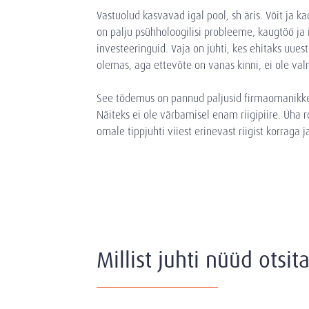
Vastuolud kasvavad igal pool, sh äris. Võit ja ka
on palju psühholoogilisi probleeme, kaugtöö ja
investeeringuid. Vaja on juhti, kes ehitaks uues
olemas, aga ettevõte on vanas kinni, ei ole valm
See tõdemus on pannud paljusid firmaomanikke 
Näiteks ei ole värbamisel enam riigipiire. Üha 
omale tippjuhti viiest erinevast riigist korraga 
Millist juhti nüüd otsit