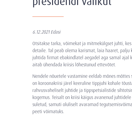
presidendi valikut
6.12.2021 Edasi
Otsitakse tarka, võimekat ja mitmekülgset juhti, kes n
detaile. Tal peab olema karismat, laia haaret, palju 
juhtida firmat ebakindlatel aegadel aga samal ajal k
aitab ühendada kriisis lõhestunud ettevõtet.
Nendele nõuetele vastamine eeldab mõnes mõttes su
on koroonakriisi järel keeruline tippjuhi kohale tõust
rahvusvaheliselt juhtide ja tippspetsialistide siht
kogemus. Teisalt on kriisi käigus avanenud juhtidele
suletud, samuti oluliselt avaramad tegutsemisvõimal
peeti võimatuks.