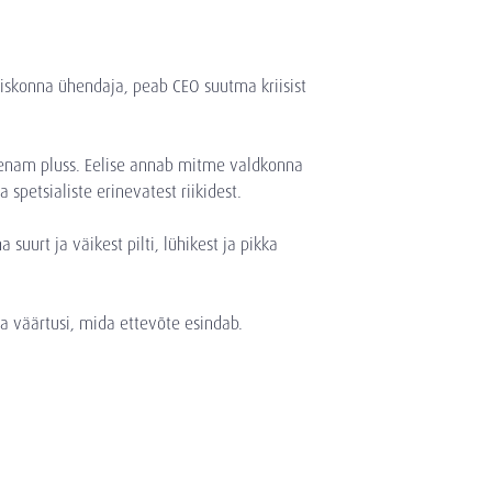
hiskonna ühendaja, peab CEO suutma kriisist
e enam pluss. Eelise annab mitme valdkonna
spetsialiste erinevatest riikidest.
urt ja väikest pilti, lühikest ja pikka
ma väärtusi, mida ettevõte esindab.