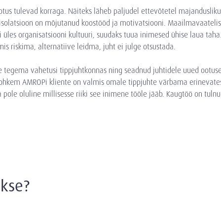
otus tulevad korraga. Näiteks läheb paljudel ettevõtetel majanduslikult 
 isolatsioon on mõjutanud koostööd ja motivatsiooni. Maailmavaatelis
ti üles organisatsiooni kultuuri, suudaks tuua inimesed ühise laua taha
is riskima, alternatiive leidma, juht ei julge otsustada.
tegema vahetusi tippjuhtkonnas ning seadnud juhtidele uued ootuse
rohkem AMROPi kliente on valmis omale tippjuhte värbama erinevatest 
ja pole oluline millisesse riiki see inimene tööle jääb. Kaugtöö on tulnu
akse?