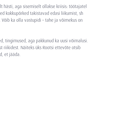
hästi, aga sisemiselt ollakse kriisis: töötajatel
ed kokkupõrked takistavad edasi liikumist, sh
. Võib ka olla vastupidi – tahe ja võimekus on
d, tingimused, aga pakkunud ka uusi võimalusi.
riikidest. Näiteks üks Rootsi ettevõte otsib
d, et jääda.