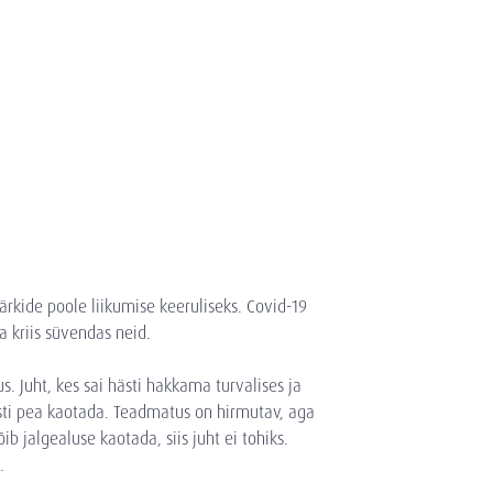
rkide poole liikumise keeruliseks. Covid-19
ga kriis süvendas neid.
s. Juht, kes sai hästi hakkama turvalises ja
esti pea kaotada. Teadmatus on hirmutav, aga
ib jalgealuse kaotada, siis juht ei tohiks.
s.