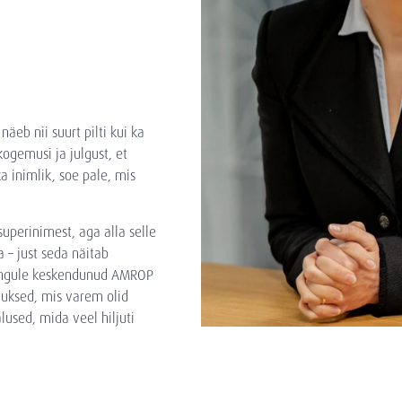
äeb nii suurt pilti kui ka
kogemusi ja julgust, et
a inimlik, soe pale, mis
perinimest, aga alla selle
a – just seda näitab
otsingule keskendunud AMROP
 uksed, mis varem olid
used, mida veel hiljuti