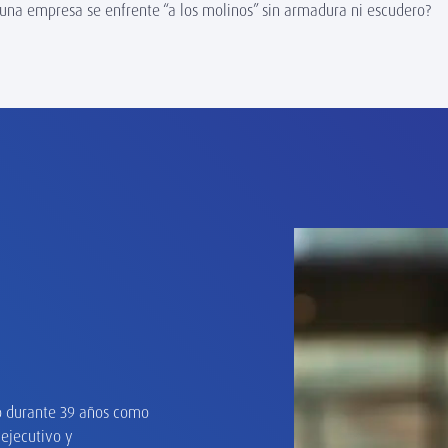
na empresa se enfrente “a los molinos” sin armadura ni escudero?
go durante 39 años como
ejecutivo y