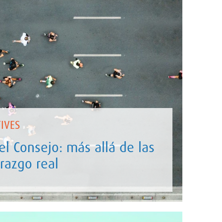
IVES
el Consejo: más allá de las
erazgo real