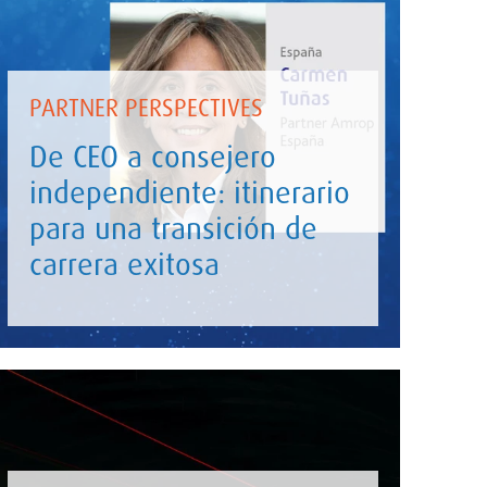
PARTNER PERSPECTIVES
De CEO a consejero
independiente: itinerario
para una transición de
carrera exitosa