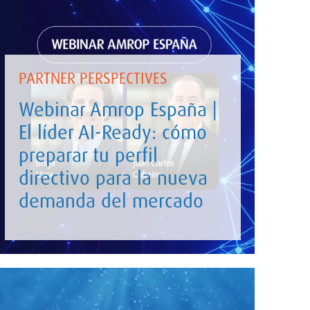
PARTNER PERSPECTIVES
Webinar Amrop España |
El líder AI-Ready: cómo
preparar tu perfil
directivo para la nueva
demanda del mercado