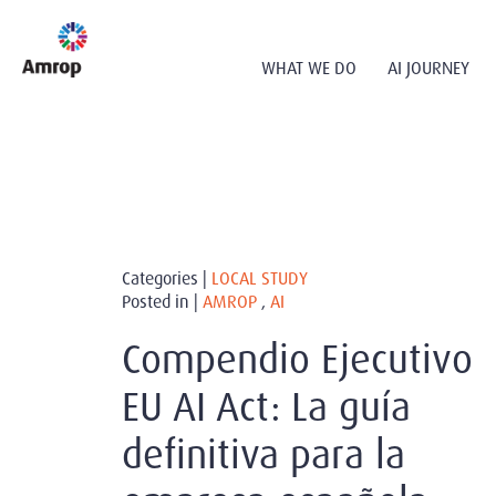
WHAT WE DO
AI JOURNEY
Categories |
LOCAL STUDY
Posted in |
AMROP
,
AI
Compendio Ejecutivo
EU AI Act: La guía
definitiva para la