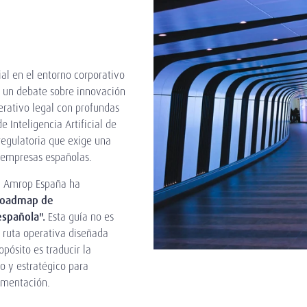
cial en el entorno corporativo
a un debate sobre innovación
erativo legal con profundas
 Inteligencia Artificial de
 regulatoria que exige una
s empresas españolas.
o, Amrop España ha
 Roadmap de
española".
Esta guía no es
 ruta operativa diseñada
opósito es traducir la
o y estratégico para
ementación.