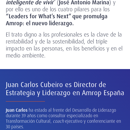
inteligente de vivir
” (
José Antonio Marina
) y
por ello es uno de los cuatro pilares para los
“Leaders for What’s Next” que promulga
Amrop: el nuevo liderazgo.
El trato digno a los profesionales es la clave de la
rentabilidad y de la sostenibilidad, del triple
impacto en las personas, en los beneficios y en el
medio ambiente.
Juan Carlos Cubeiro es Director de
Estrategia y Liderazgo en Amrop España
Juan Carlos
ha estado al frente del Desarrollo de Liderazgo
durante 39 años como consultor especializado en
Transformación Cultural,
coach
ejecutivo y conferenciante en
30 países.