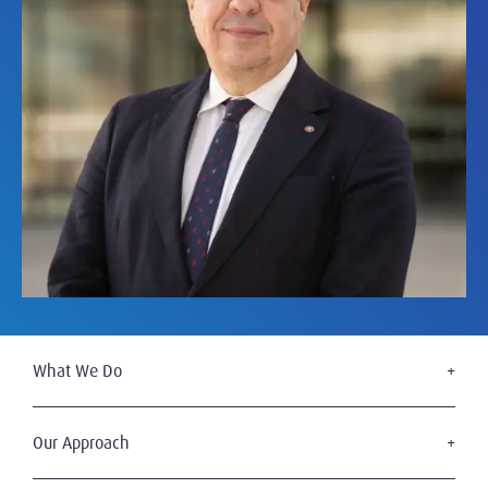
What We Do
Executive Search
Board Services
Our Approach
Leadership Advisory
The Amrop Journey