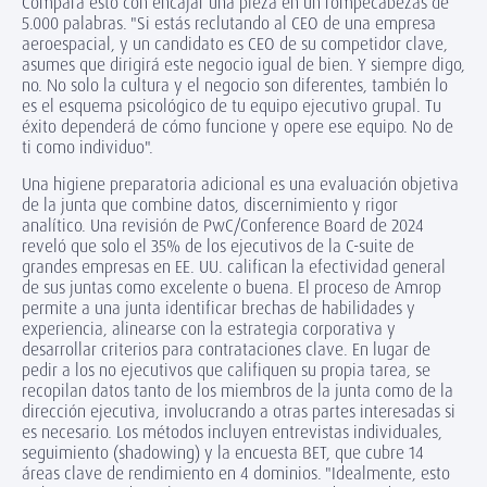
Compara esto con encajar una pieza en un rompecabezas de
5.000 palabras. "Si estás reclutando al CEO de una empresa
aeroespacial, y un candidato es CEO de su competidor clave,
asumes que dirigirá este negocio igual de bien. Y siempre digo,
no. No solo la cultura y el negocio son diferentes, también lo
es el esquema psicológico de tu equipo ejecutivo grupal. Tu
éxito dependerá de cómo funcione y opere ese equipo. No de
ti como individuo".
Una higiene preparatoria adicional es una evaluación objetiva
de la junta que combine datos, discernimiento y rigor
analítico. Una revisión de PwC/Conference Board de 2024
reveló que solo el 35% de los ejecutivos de la C-suite de
grandes empresas en EE. UU. califican la efectividad general
de sus juntas como excelente o buena. El proceso de Amrop
permite a una junta identificar brechas de habilidades y
experiencia, alinearse con la estrategia corporativa y
desarrollar criterios para contrataciones clave. En lugar de
pedir a los no ejecutivos que califiquen su propia tarea, se
recopilan datos tanto de los miembros de la junta como de la
dirección ejecutiva, involucrando a otras partes interesadas si
es necesario. Los métodos incluyen entrevistas individuales,
seguimiento (shadowing) y la encuesta BET, que cubre 14
áreas clave de rendimiento en 4 dominios. "Idealmente, esto