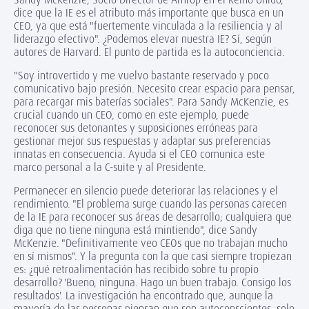
dice que la IE es el atributo más importante que busca en un
CEO, ya que está "fuertemente vinculada a la resiliencia y al
liderazgo efectivo". ¿Podemos elevar nuestra IE? Sí, según
autores de Harvard. El punto de partida es la autoconciencia.
"Soy introvertido y me vuelvo bastante reservado y poco
comunicativo bajo presión. Necesito crear espacio para pensar,
para recargar mis baterías sociales". Para Sandy McKenzie, es
crucial cuando un CEO, como en este ejemplo, puede
reconocer sus detonantes y suposiciones erróneas para
gestionar mejor sus respuestas y adaptar sus preferencias
innatas en consecuencia. Ayuda si el CEO comunica este
marco personal a la C-suite y al Presidente.
Permanecer en silencio puede deteriorar las relaciones y el
rendimiento. "El problema surge cuando las personas carecen
de la IE para reconocer sus áreas de desarrollo; cualquiera que
diga que no tiene ninguna está mintiendo", dice Sandy
McKenzie. "Definitivamente veo CEOs que no trabajan mucho
en sí mismos". Y la pregunta con la que casi siempre tropiezan
es: ¿qué retroalimentación has recibido sobre tu propio
desarrollo? 'Bueno, ninguna. Hago un buen trabajo. Consigo los
resultados'. La investigación ha encontrado que, aunque la
mayoría de las personas piensan que son autoconscientes, solo