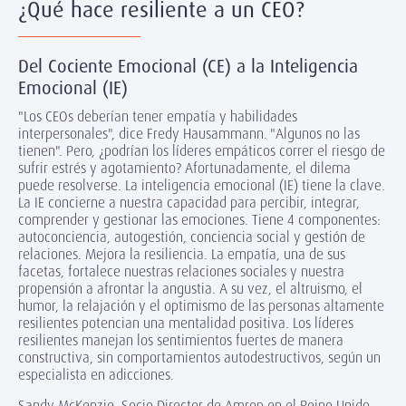
¿Qué hace resiliente a un CEO?
Del Cociente Emocional (CE) a la Inteligencia
Emocional (IE)
"Los CEOs deberían tener empatía y habilidades
interpersonales", dice Fredy Hausammann. "Algunos no las
tienen". Pero, ¿podrían los líderes empáticos correr el riesgo de
sufrir estrés y agotamiento? Afortunadamente, el dilema
puede resolverse. La inteligencia emocional (IE) tiene la clave.
La IE concierne a nuestra capacidad para percibir, integrar,
comprender y gestionar las emociones. Tiene 4 componentes:
autoconciencia, autogestión, conciencia social y gestión de
relaciones. Mejora la resiliencia. La empatía, una de sus
facetas, fortalece nuestras relaciones sociales y nuestra
propensión a afrontar la angustia. A su vez, el altruismo, el
humor, la relajación y el optimismo de las personas altamente
resilientes potencian una mentalidad positiva. Los líderes
resilientes manejan los sentimientos fuertes de manera
constructiva, sin comportamientos autodestructivos, según un
especialista en adicciones.
Sandy McKenzie, Socio Director de Amrop en el Reino Unido,