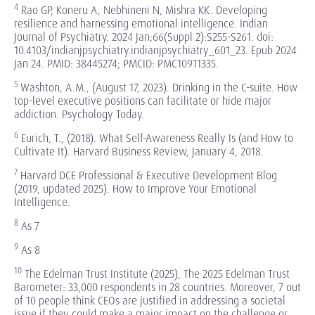
4
Rao GP, Koneru A, Nebhineni N, Mishra KK. Developing
resilience and harnessing emotional intelligence. Indian
Journal of Psychiatry. 2024 Jan;66(Suppl 2):S255-S261. doi:
10.4103/indianjpsychiatry.indianjpsychiatry_601_23. Epub 2024
Jan 24. PMID: 38445274; PMCID: PMC10911335.
5
Washton, A.M., (August 17, 2023). Drinking in the C-suite. How
top-level executive positions can facilitate or hide major
addiction. Psychology Today.
6
Eurich, T., (2018). What Self-Awareness Really Is (and How to
Cultivate It). Harvard Business Review, January 4, 2018.
7
Harvard DCE Professional & Executive Development Blog
(2019, updated 2025). How to Improve Your Emotional
Intelligence.
8
As 7
9
As 8
10
The Edelman Trust Institute (2025), The 2025 Edelman Trust
Barometer: 33,000 respondents in 28 countries. Moreover, 7 out
of 10 people think CEOs are justified in addressing a societal
issue if they could make a major impact on the challenge or