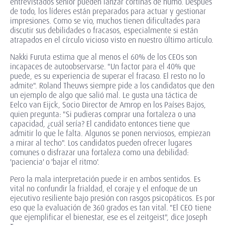
entrevistados senior pueden lanzar cortinas de humo. Después
de todo, los líderes están preparados para actuar y gestionar
impresiones. Como se vio, muchos tienen dificultades para
discutir sus debilidades o fracasos, especialmente si están
atrapados en el círculo vicioso visto en nuestro último artículo.
Nakki Furuta estima que al menos el 60% de los CEOs son
incapaces de autoobservarse. "Un factor para el 40% que
puede, es su experiencia de superar el fracaso. El resto no lo
admite". Roland Theuws siempre pide a los candidatos que den
un ejemplo de algo que salió mal. Le gusta una táctica de
Eelco van Eijck, Socio Director de Amrop en los Países Bajos,
quien pregunta: "Si pudieras comprar una fortaleza o una
capacidad, ¿cuál sería? El candidato entonces tiene que
admitir lo que le falta. Algunos se ponen nerviosos, empiezan
a mirar al techo". Los candidatos pueden ofrecer lugares
comunes o disfrazar una fortaleza como una debilidad:
'paciencia' o 'bajar el ritmo'.
Pero la mala interpretación puede ir en ambos sentidos. Es
vital no confundir la frialdad, el coraje y el enfoque de un
ejecutivo resiliente bajo presión con rasgos psicopáticos. Es por
eso que la evaluación de 360 grados es tan vital. "El CEO tiene
que ejemplificar el bienestar, ese es el zeitgeist", dice Joseph