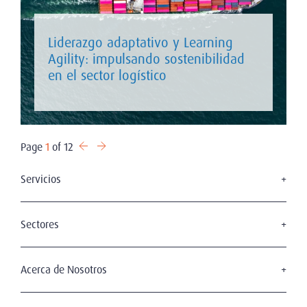
Liderazgo adaptativo y Learning
Agility: impulsando sostenibilidad
en el sector logístico
Page
1
of 12
Servicios
Board Search
Executive Search
Sectores
Gerencia Interina
Transformación Digital
Off - Boarding
Automotriz e Industrial
Acerca de Nosotros
Leadership Assessment
Consumo Masivo & Retail
Evaluación de Perfil
Nosotros
Servicios Financieros