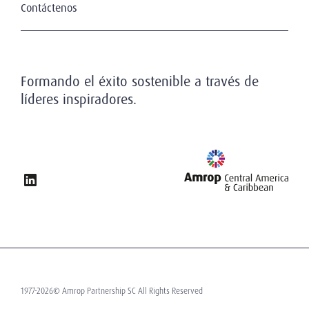
Historia
Contáctenos
Ciencias Médicas y de la Salud
Socios
Energía, Minería e Infraestructura
Nuestros Clientes
Servicios Profesionales
Nuestros Candidatos
Transporte y Logística
Valores
Formando el éxito sostenible a través de
Protección de Datos
líderes inspiradores.
1977-2026© Amrop Partnership SC All Rights Reserved