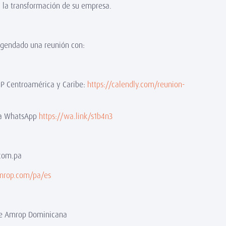
y la transformación de su empresa.
agendado una reunión con:
OP Centroamérica y Caribe:
https://calendly.com/reunion-
k a WhatsApp
https://wa.link/s1b4n3
.com.pa
mrop.com/pa/es
 de Amrop Dominicana