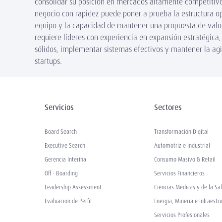
consolidar su posición en mercados altamente competitivo
negocio con rapidez puede poner a prueba la estructura op
equipo y la capacidad de mantener una propuesta de valor
requiere líderes con experiencia en expansión estratégica,
sólidos, implementar sistemas efectivos y mantener la agi
startups.
Servicios
Sectores
Board Search
Transformación Digital
Executive Search
Automotriz e Industrial
Gerencia Interina
Consumo Masivo & Retail
Off - Boarding
Servicios Financieros
Leadership Assessment
Ciencias Médicas y de la Sa
Evaluación de Perfil
Energía, Minería e Infraestr
Servicios Profesionales