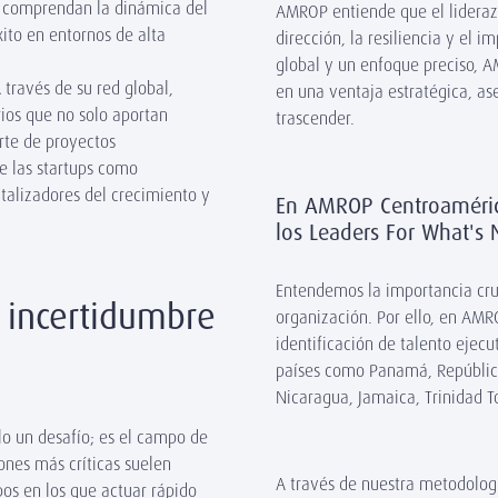
ue comprendan la dinámica del
AMROP entiende que el liderazg
ito en entornos de alta
dirección, la resiliencia y el
global y un enfoque preciso, A
través de su red global,
en una ventaja estratégica, as
rios que no solo aportan
trascender.
rte de proyectos
de las startups como
talizadores del crecimiento y
En AMROP Centroamérica
los Leaders For What's
Entendemos la importancia cruc
 incertidumbre
organización. Por ello, en AM
identificación de talento ejec
países como Panamá, Repúblic
Nicaragua, Jamaica, Trinidad To
olo un desafío; es el campo de
iones más críticas suelen
A través de nuestra metodologí
os en los que actuar rápido