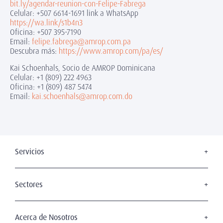
bit.ly/agendar-reunion-con-Felipe-Fabrega
Celular: +507 6614-1691 link a WhatsApp
https://wa.link/s1b4n3
Oficina: +507 395-7190
Email:
felipe.fabrega@amrop.com.pa
Descubra más:
https://www.amrop.com/pa/es/
Kai Schoenhals, Socio de AMROP Dominicana
Celular: +1 (809) 222 4963
Oficina: +1 (809) 487 5474
Email:
kai.schoenhals@amrop.com.do
Servicios
Board Search
Executive Search
Sectores
Gerencia Interina
Transformación Digital
Off - Boarding
Automotriz e Industrial
Acerca de Nosotros
Leadership Assessment