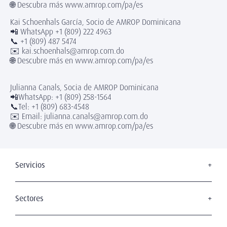
🌐 Descubra más www.amrop.com/pa/es
Kai Schoenhals García, Socio de AMROP Dominicana
📲 WhatsApp +1 (809) 222 4963
📞 +1 (809) 487 5474
✉️ kai.schoenhals@amrop.com.do
🌐 Descubre más en www.amrop.com/pa/es
Julianna Canals, Socia de AMROP Dominicana
📲WhatsApp: +1 (809) 258-1564
📞Tel: +1 (809) 683-4548
✉️ Email: julianna.canals@amrop.com.do
🌐 Descubre más en www.amrop.com/pa/es
Servicios
Board Search
Executive Search
Sectores
Gerencia Interina
Transformación Digital
Off - Boarding