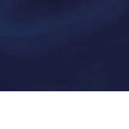
Shaping Sustainable
Success Through