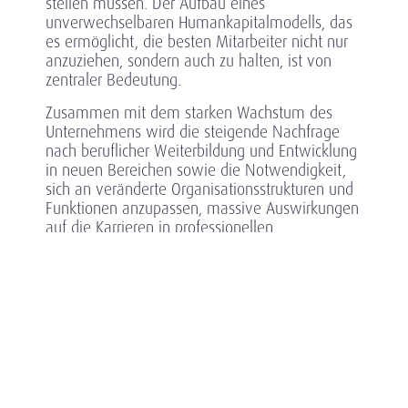
stellen müssen. Der Aufbau eines
unverwechselbaren Humankapitalmodells, das
es ermöglicht, die besten Mitarbeiter nicht nur
anzuziehen, sondern auch zu halten, ist von
zentraler Bedeutung.
Zusammen mit dem starken Wachstum des
Unternehmens wird die steigende Nachfrage
nach beruflicher Weiterbildung und Entwicklung
in neuen Bereichen sowie die Notwendigkeit,
sich an veränderte Organisationsstrukturen und
Funktionen anzupassen, massive Auswirkungen
auf die Karrieren in professionellen
Dienstleistungsunternehmen haben.
Eine generationenübergreifende Belegschaft hat
tiefgreifende Auswirkungen darauf, wie
Arbeitgeber Talente und Engagement managen
müssen, insbesondere angesichts der
Notwendigkeit, Vielfalt und Integration zu
fördern, zu stärken und zu unterstützen.
Klienten fordern eine echte Partnerschaft in der