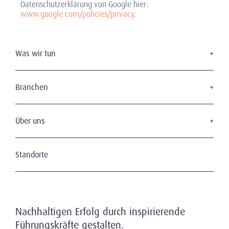
Datenschutzerklärung von Google hier:
www.google.com/policies/privacy
.
Was wir tun
Executive Search
Board Services
Branchen
Leadership Advisory
Konsum & Handel
Diversity & Inclusion
Energie & Infrastruktur
Über uns
Finanzdienstleistungen
Wer Wir Sind
Industrie
Unsere Grundsätze
Standorte
Life Sciences
Unsere Klienten
Professional Services
Privatsphäre & Datenschutz
Technologie & Digitales
Globale Nachrichten & Einblicke
Nutzungsbedingungen
Nachhaltigen Erfolg durch inspirierende
Impressum
Führungskräfte gestalten.