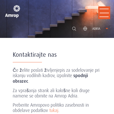
ADRIA
Kontaktirajte nas
Če želite poslati življenjepis za sodelovanje pri
iskanju vodilnih kadrov, izpolnite
spodnji
obrazec
.
Za vprašanja strank ali kakršne koli druge
namene se obrnite na Amrop Adria.
Preberite Amropovo politiko zasebnosti in
obdelave podatkov
tukaj
.