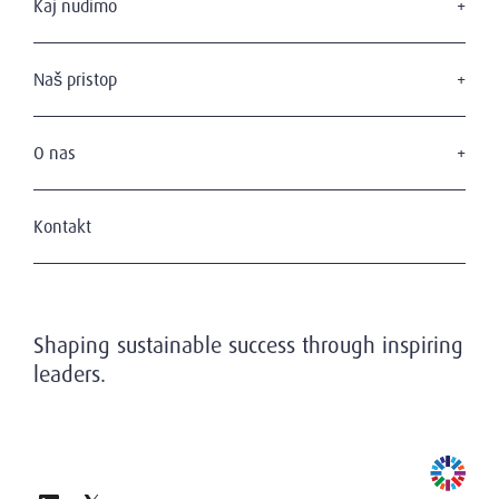
Kaj nudimo
Iskanje vodstvenih kadrov
Svetovanje organom upravljanja
Naš pristop
Svetovanje vodstvenim pozicijam
Naši kandidati
Naši naročniki
O nas
Zasebnost in varstvo podatkov
Kdo smo
Naša ekipa
Kontakt
Naša zgodovina
Naša zaveza k trajnosti
Shaping sustainable success through inspiring
leaders.