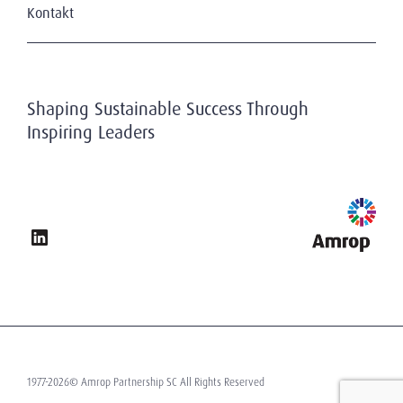
Cookie-Richtlinie
Kontakt
Impressum
Shaping Sustainable Success Through
Inspiring Leaders
1977-2026© Amrop Partnership SC All Rights Reserved