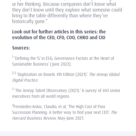
or her thinking. Because companies don’t know what
they don’t know until they explore what someone could
bring to the table differently than where they’ve
historically gone.”
Look out for further articles in this series: the
evolution of the CEO, CFO, COO, CHRO and CIO
Sources:
1
‘Defining the ‘G’ in ESG; Governance Factors at the Heart of
Sustainable Business’ (June 2022).
2,5
‘Digitization on Boards 4th Edition (2021)’.
The Amrop Global
Digital Practice.
3
‘The Amrop Talent Observatory (2021).’ A survey of 443 senior
executives from all world regions.
4
Fernández-Aráoz, Claudio, et al, ‘The High Cost of Poor
Succession Planning: A better way to find your next CEO’.
The
Harvard Business Review,
May-June 2021.