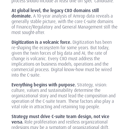
process should include at least one ‘off spec’ candidate.
At global level, the legacy CXO domains still
dominate.
A 10-year analysis of Amrop data reveals a
generally stable picture, with the core C-suite domains
of Finance/Regulatory and General Management still the
most sought-after.
Digitization is a volcanic force.
Digitization has been
re-shaping the ecosystem for some years. But today,
given the twin forces of big data and AI, the rate of
change is volcanic. Every CXO must address the
implications on business models, operations and the
commercial process. Digital know-how must be wired
into the C-suite.
Everything begins with purpose.
Strategy, vision:
culture, values and sustainability determine the
organizational story and must lead the composition and
operation of the C-suite team. These factors also play a
vital role in attracting and retaining top people.
Strategy must drive C-suite team design, not vice
versa.
Role proliferation and restless organizational
redesigns may be a symptom of organizational drift.