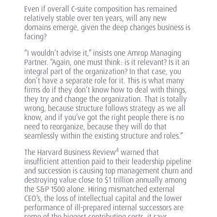
Even if overall C-suite composition has remained
relatively stable over ten years, will any new
domains emerge, given the deep changes business is
facing?
“I wouldn’t advise it,” insists one Amrop Managing
Partner. “Again, one must think: is it relevant? Is it an
integral part of the organization? In that case, you
don’t have a separate role for it. This is what many
firms do if they don’t know how to deal with things,
they try and change the organization. That is totally
wrong, because structure follows strategy as we all
know, and if you’ve got the right people there is no
need to reorganize, because they will do that
seamlessly within the existing structure and roles.”
4
The Harvard Business Review
warned that
insufficient attention paid to their leadership pipeline
and succession is causing top management churn and
destroying value close to $1 trillion annually among
the S&P 1500 alone. Hiring mismatched external
CEO’s, the loss of intellectual capital and the lower
performance of ill-prepared internal successors are
some of the biggest contributing costs, it says.