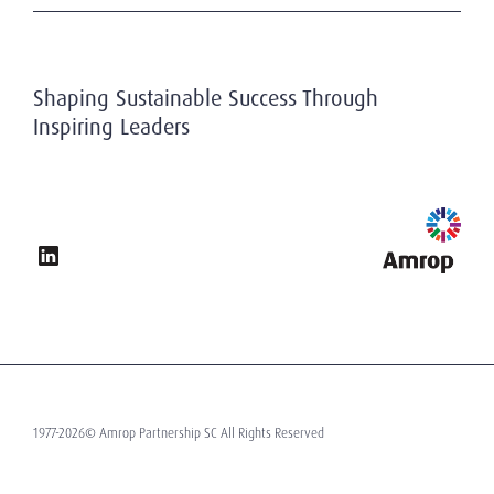
Blog
Become a Client
Submit your CV
Shaping Sustainable Success Through
Privacy Policy
Inspiring Leaders
Terms of Use
1977-2026© Amrop Partnership SC All Rights Reserved