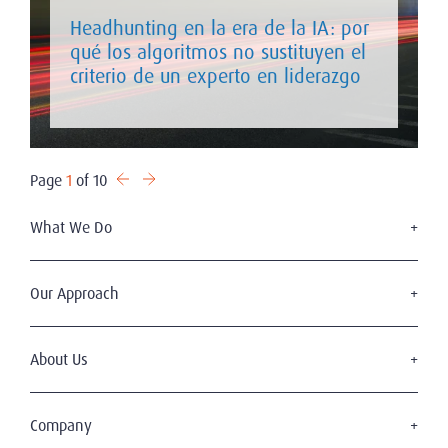
Headhunting en la era de la IA: por
qué los algoritmos no sustituyen el
criterio de un experto en liderazgo
Page
1
of 10
What We Do
Executive Search
Board Services
Our Approach
Leadership Advisory
The Amrop Journey
Diversity, Equity & Inclusion
Code of Professional Practice
About Us
Industries
Who We Are
Our Team
Company