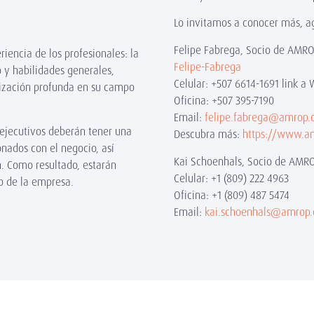
Lo invitamos a conocer más, a
Felipe Fabrega, Socio de AMR
riencia de los profesionales: la
Felipe-Fabrega
o y habilidades generales,
Celular: +507 6614-1691 link 
alización profunda en su campo
Oficina: +507 395-7190
Email:
felipe.fabrega@amrop.
s ejecutivos deberán tener una
Descubra más:
https://www.a
nados con el negocio, así
Kai Schoenhals, Socio de AMR
n. Como resultado, estarán
Celular: +1 (809) 222 4963
to de la empresa.
Oficina: +1 (809) 487 5474
Email:
kai.schoenhals@amrop