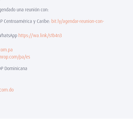
gendado una reunión con:
OP Centroamérica y Caribe:
bit.ly/agendar-reunion-con-
a WhatsApp
https://wa.link/s1b4n3
com.pa
mrop.com/pa/es
OP Dominicana
.com.do