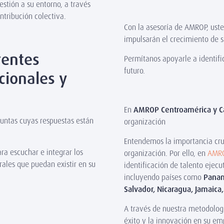
stión a su entorno, a través
tribución colectiva.
Con la asesoría de AMROP, uste
impulsarán el crecimiento de s
rentes
Permítanos apoyarle a identific
futuro.
ionales y
En
AMROP Centroamérica y C
untas cuyas respuestas están
organización
Entendemos la importancia cruc
ra escuchar e integrar los
organización. Por ello, en
AMRO
ales que puedan existir en su
identificación de talento ejecu
incluyendo países como
Panam
Salvador, Nicaragua, Jamaica,
A través de nuestra metodologí
éxito y la innovación en su em