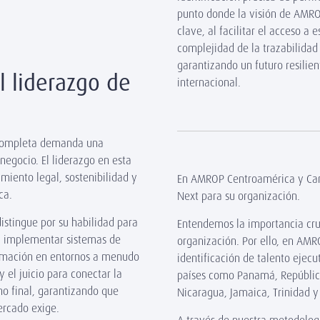
punto donde la visión de AMRO
clave, al facilitar el acceso a 
complejidad de la trazabilidad
garantizando un futuro resilie
l liderazgo de
internacional.
d completa demanda una
 negocio. El liderazgo en esta
miento legal, sostenibilidad y
En AMROP Centroamérica y Cari
ca.
Next para su organización.
distingue por su habilidad para
Entendemos la importancia cruc
en implementar sistemas de
organización. Por ello, en AM
formación en entornos a menudo
identificación de talento ejec
 el juicio para conectar la
países como Panamá, Repúblic
no final, garantizando que
Nicaragua, Jamaica, Trinidad y 
ercado exige.