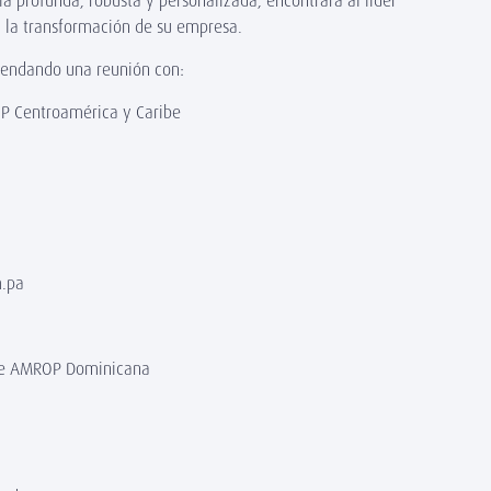
a profunda, robusta y personalizada, encontrará al líder
y la transformación de su empresa.
gendando una reunión con:
OP Centroamérica y Caribe
m.pa
 de AMROP Dominicana
3