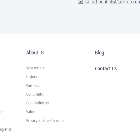
✉️ kai.schoenhals@amrop.co
About Us
Blog
Contact Us
Who we are
History
Partners
Our Clients
Our Candidates
ure
Values
Privacy & Data Protection
ogistics