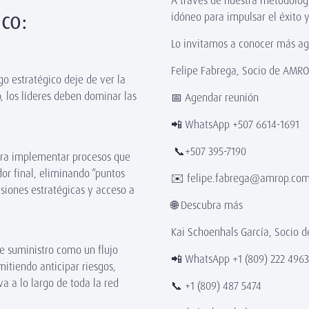
A través de nuestra metodologí
ico:
idóneo para impulsar el éxito 
Lo invitamos a conocer más a
Felipe Fabrega, Socio de AMR
go estratégico deje de ver la
, los líderes deben dominar las
📅 Agendar reunión
📲 WhatsApp +507 6614-1691
📞+507 395-7190
ara implementar procesos que
or final, eliminando “puntos
✉️ felipe.fabrega@amrop.co
siones estratégicas y acceso a
🌐 Descubra más
Kai Schoenhals García, Socio
e suministro como un flujo
📲 WhatsApp +1 (809) 222 496
mitiendo anticipar riesgos,
a a lo largo de toda la red
📞 +1 (809) 487 5474