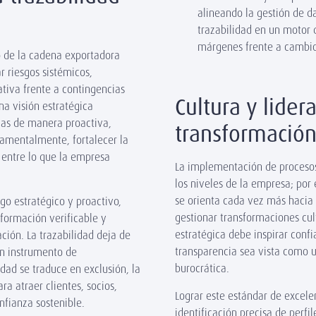
alineando la gestión de d
trazabilidad en un motor 
márgenes frente a cambios
o de la cadena exportadora
 riesgos sistémicos,
tiva frente a contingencias
Cultura y lider
a visión estratégica
cias de manera proactiva,
transformación
ndamentalmente, fortalecer la
entre lo que la empresa
La implementación de proceso
los niveles de la empresa; por 
se orienta cada vez más hacia 
zgo estratégico y proactivo,
gestionar transformaciones cult
nformación verificable y
estratégica debe inspirar conf
ción. La trazabilidad deja de
transparencia sea vista como 
un instrumento de
burocrática.
dad se traduce en exclusión, la
a atraer clientes, socios,
Lograr este estándar de excel
onfianza sostenible.
identificación precisa de perfil