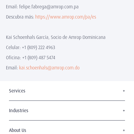
Email: felipe.fabrega@amrop.com.pa
Descubra más:
https://www.amrop.com/pa/es
Kai Schoenhals García, Socio de Amrop Dominicana
Celular: +1 (809) 222 4963
Oficina: +1 (809) 487 5474
Email:
kai.schoenhals@amrop.com.do
Services
Board Search
Executive Search
Industries
Interim Management
Digital Transformation
OFF - BOARDING
Automotive & Industrial
About Us
Leadership Assessment