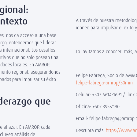
gional:
ontexto
A través de nuestra metodologí
idóneo para impulsar el éxito 
es, nos da acceso a una base
argo, entendemos que liderar
 internacional. Los desafíos
Lo invitamos a conocer más, 
cutivos que no solo posean una
idades locales. En AMROP,
iento regional, asegurándonos
Felipe Fabrega, Socio de AMR
pados para impulsar su éxito
felipe-fabrega-amrop/30min
Celular: +507 6614-1691 / lin
iderazgo que
Oficina: +507 395-7190
Email: felipe.fabrega@amrop
se al azar. En AMROP, cada
Descubra más:
https://www.a
cluyen análisis de