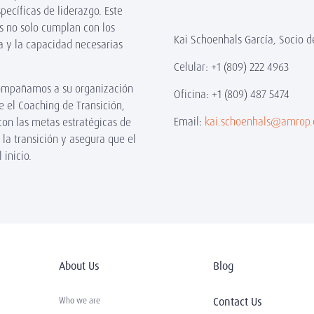
ecíficas de liderazgo. Este
os no solo cumplan con los
Kai Schoenhals García, Socio
a y la capacidad necesarias
Celular: +1 (809) 222 4963
ompañamos a su organización
Oficina: +1 (809) 487 5474
e el Coaching de Transición,
Email:
kai.schoenhals@amrop
con las metas estratégicas de
la transición y asegura que el
 inicio.
About Us
Blog
Contact Us
Who we are