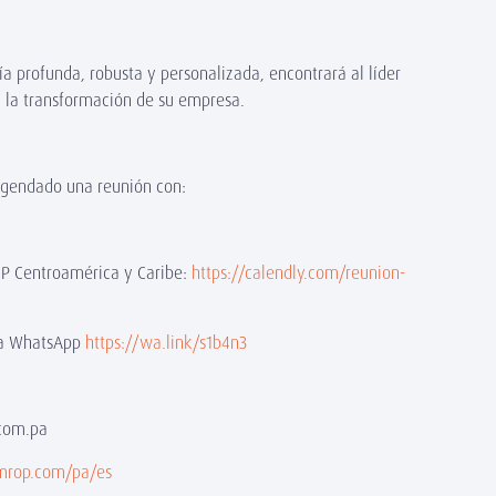
a profunda, robusta y personalizada, encontrará al líder
y la transformación de su empresa.
agendado una reunión con:
OP Centroamérica y Caribe:
https://calendly.com/reunion-
k a WhatsApp
https://wa.link/s1b4n3
.com.pa
mrop.com/pa/es