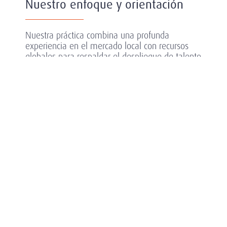
Nuestro enfoque y orientación
Nuestra práctica combina una profunda
experiencia en el mercado local con recursos
globales para respaldar el despliegue de talento
local, regional e internacional.
Nuestros servicios de Búsqueda de Ejecutivos y
Leadership Services ofrecen un amplio
conocimiento de las tendencias y profesionales
claves en el sector y una red de clientes y
candidatos de primer nivel.
Las organizaciones son tan sólidas como su
fuerza de trabajo multicultural y
multigeneracional. Identificamos líderes que se
adapten a su contexto: su cultura, estructura
organizativa y objetivos estratégicos.