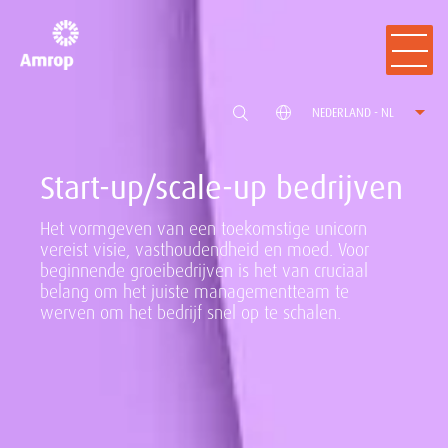
NEDERLAND - NL
Start-up/scale-up bedrijven
Het vormgeven van een toekomstige unicorn
vereist visie, vasthoudendheid en moed. Voor
beginnende groeibedrijven is het van cruciaal
belang om het juiste managementteam te
werven om het bedrijf snel op te schalen.