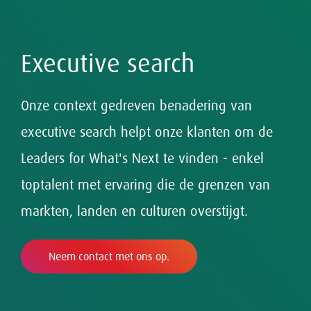
Executive search
Onze context gedreven benadering van
executive search helpt onze klanten om de
Succesvol leiderschap kent vele vormen en
Amrop heeft het netwerk en de kennis om
Adviseren van boards over What's Next:
vereist visie, en voortdurende evaluatie en
binnen enkele dagen de juiste interim
Leaders for What's Next te vinden - enkel
evalueren, adviseren en search.
ontwikkeling.
managers op de juiste plek te zetten.
toptalent met ervaring die de grenzen van
markten, landen en culturen overstijgt.
Neem contact met ons op.