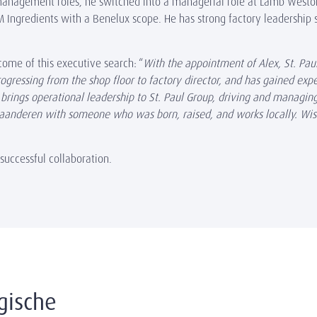
ect management roles, he switched into a managerial role at Lamb West
ngredients with a Benelux scope. He has strong factory leadership sk
come of this executive search: “
With the appointment of Alex, St. Pau
rogressing from the shop floor to factory director, and has gained expe
 brings operational leadership to St. Paul Group, driving and managi
 Vlaanderen with someone who was born, raised, and works locally. Wis
uccessful collaboration.
gische