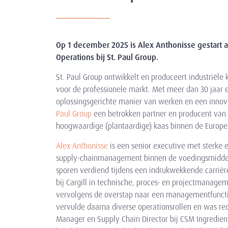
Op 1 december 2025 is Alex Anthonisse gestart al
Operations
bij
St. Paul Group
.
St. Paul Group ontwikkelt en produceert industriële
voor de professionele markt.
Met meer dan 30 jaar e
oplossingsgerichte manier van werken en een innova
Paul Group
een betrokken partner en producent van
hoogwaardige
(plantaardige)
kaas binnen de Europe
Alex Anthonisse
is een senior executive met sterke e
supply-chainmanagement binnen de voedingsmiddelen
sporen verdiend tijdens een indrukwekkende carrière
bij Cargill in technische, proces- en projectmanage
vervolgens de overstap naar een managementfuncti
vervulde daarna diverse operationsrollen en was re
Manager en Supply Chain Director bij CSM Ingredient