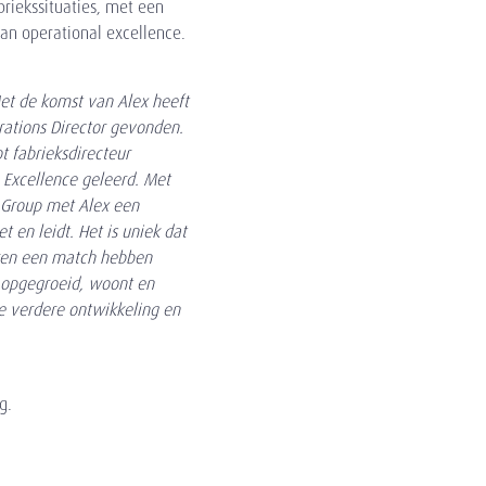
briekssituaties, met een
van operational excellence.
et de komst van Alex heeft
rations Director gevonden.
t fabrieksdirecteur
e Excellence geleerd. Met
l Group met Alex een
t en leidt. Het is uniek dat
eren een match hebben
s opgegroeid, woont en
de verdere ontwikkeling en
g.