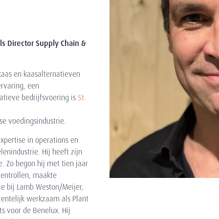
s Director Supply Chain &
 kaas en kaasalternatieven
rvaring, een
tieve bedrijfsvoering is
St.
se voedingsindustrie.
xpertise in operations en
industrie. Hij heeft zijn
. Zo begon hij met tien jaar
mentrollen, maakte
e bij Lamb Weston/Meijer,
centelijk werkzaam als Plant
s voor de Benelux. Hij