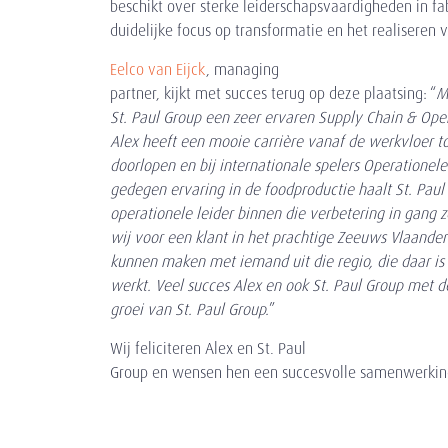
beschikt over sterke leiderschapsvaardigheden in fa
duidelijke focus op transformatie en het realiseren 
Eelco van Eijck
, managing
partner,
kijkt
met
succes
terug
op
deze
plaatsing:
“
M
St. Paul Group een zeer ervaren Supply Chain & Ope
Alex heeft een mooie carrière vanaf de werkvloer to
doorlopen en bij internationale spelers Operationel
gedegen ervaring in de foodproductie haalt St. Pau
operationele leider binnen die verbetering in gang ze
wij voor een klant in het prachtige Zeeuws Vlaand
kunnen maken met iemand uit die regio, die daar i
werkt. Veel succes Alex en ook St. Paul Group met 
groei van St. Paul Group.
”
Wij
feliciteren
Alex
en
St. Paul
Group
en
wensen
hen
een
succesvolle
samenwerkin