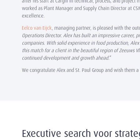
after his start at Cargill in technical, process, and proj
worked as Plant Manager and Supply Chain Director at CSM I
excellence.
Eelco van Eijck
, managing partner, is pleased with the out
Operations Director. Alex has built an impressive career, p
companies. With solid experience in food production, Alex
this match for a client in the beautiful region of Zeeuws
continued development and growth ahead.
”
We congratulate
Alex
and
St. Paul Group
and wish them a s
Executive search voor strate