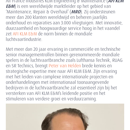
Air France Industries KLM Engineering & Maintenance (
AFI KLM
E&M
) is een wereldwijde marktleider op het gebied van
‘Maintenance, Repair & Overhaul’ (
MRO
). Zij ondersteunen
meer dan 200 klanten wereldwijd en beheren jaarlijks
onderhoud en reparaties aan 3.000 vliegtuigen. Met innovatie,
duurzaamheid en hoogwaardige service hoog in het vaandel
zet
AFI KLM E&M
de norm binnen de mondiale
luchtvaartindustrie.
Met meer dan 20 jaar ervaring in commerciële en technische
senior managementrollen binnen gerenommeerde mondiale
spelers in de luchtvaartbranche zoals Lufthansa Technik, RUAG
en SR Technics, brengt
Peter van Helden
brede kennis en
strategische expertise mee naar AFI KLM E&M. Zijn ervaring
met het leiden van complexe internationale projecten en
onderhandelingen met internationaal toonaangevende
bedrijven in de luchtvaartbranche zal essentieel zijn bij het
versterken van AFI KLM E&M’s leidende positie en het
stimuleren van verdere groei en verduurzaming.