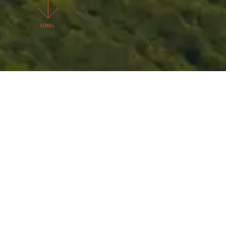
SCROLL
TJENESTER
Vi leverer topplederre
ledergruppeevaluerin
styresammensetning 