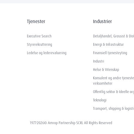
Tjenester
Industrier
Executive Search
Detaljhandel, Grossist & Dis
Styrerekruttering
Energi & Infrastruktur
Ledelse og lederevaluering
Finansiell tjenesteyting
Industri
Helse & Vitenskap
Konsulent og andre tjenest
virksomheter
Offentlig sektor & Ideelle o
Teknologi
Transport, shipping & logisti
1977-2026© Amrop Partnership SCRL All Rights Reserved