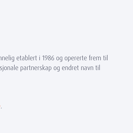
elig etablert i 1986 og opererte frem til
asjonale partnerskap og endret navn til
e
.