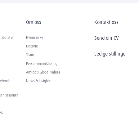
Om oss
Kontakt oss
Send din CV
tributører
Hvem er vi
Historie
Ledige stillinger
Team
Personvernerklæring
Amrop's Global Values
eytende
News & Insights
rganisasjoner
kk