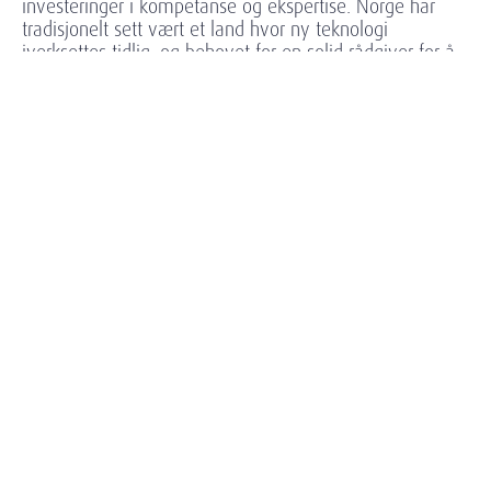
investeringer i kompetanse og ekspertise. Norge har
tradisjonelt sett vært et land hvor ny teknologi
iverksettes tidlig, og behovet for en solid rådgiver for å
finne de beste talentene blir essensielt.
Kompetanse og ekspertise
Amrop Norges unike kombinasjon av ekspertise og
ressurser, inkludert beste praksis, er designet for å møte
topplederes krav og behov i disse industriene:
IT / Teknologi
Telekom
Media
Amrop Norge har betydelig kompetanse og erfaring i
disse sektorene. Vi kan vise til solide referanser fra