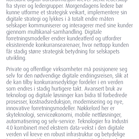
fra styrer og ledergrupper. Morgendagens ledere bør
kunne utforme et strategisk veikart, implementere sin
digitale strategi og lykkes i å totalt endre måten
selskaper kommuniserer og interagerer med sine kunder
gjennom multikanal-samhandling. Digitale
forretningsmodeller endrer kundeatferd og utfordrer
eksisterende konkurransearenaer, hvor nettopp kunden
får stadig større strategisk betydning for selskapets
utvikling.
Private og offentlige virksomheter må posisjonere seg
selv for den nødvendige digitale endringsreisen, slik at
de kan tilby konkurransedyktige fordeler i en verden
som endres i stadig hurtigere takt. Avansert bruk av
teknologi og digitale løsninger kan bidra til forbedrede
prosesser, kostnadsreduksjon, modernisering og nye,
innovative forretningsmodeller. Nøkkelord her er
skyteknologi, serviceøkonomi, mobile nettløsninger,
automatisering og selv-service. Teknologier fra Industri
4.0 kombinert med ekstrem data-vekst i den digitale
verden vil kreve en robust infrastruktur og betydelige