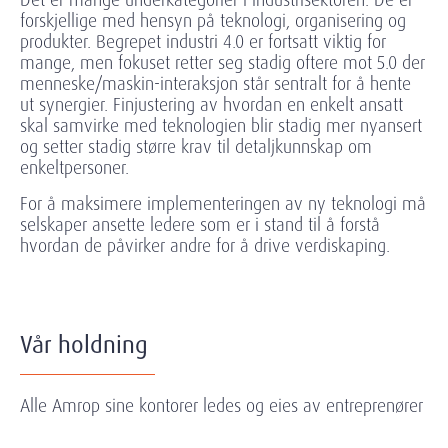
forskjellige med hensyn på teknologi, organisering og
produkter. Begrepet industri 4.0 er fortsatt viktig for
mange, men fokuset retter seg stadig oftere mot 5.0 der
menneske/maskin-interaksjon står sentralt for å hente
ut synergier. Finjustering av hvordan en enkelt ansatt
skal samvirke med teknologien blir stadig mer nyansert
og setter stadig større krav til detaljkunnskap om
enkeltpersoner.
For å maksimere implementeringen av ny teknologi må
selskaper ansette ledere som er i stand til å forstå
hvordan de påvirker andre for å drive verdiskaping.
Vår holdning
Alle Amrop sine kontorer ledes og eies av entreprenører
som brenner for utvikling av gode, langvarige og
verdiskapende kundeforhold som beviser slagordet vårt: