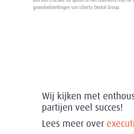
Bas een cruciale rol spelen in het realiseren van de
groeidoelstellingen van Liberty Dental Group.
Wij kijken met enthou
partijen veel succes!
Lees meer over
execut