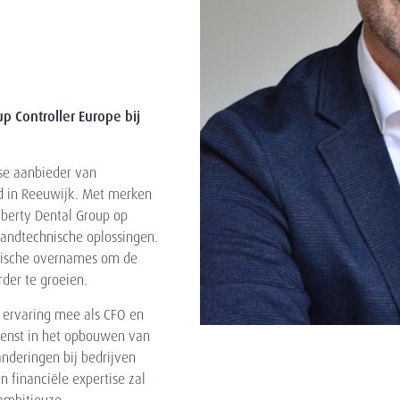
 Controller Europe bij
se aanbieder van
gd in Reeuwijk. Met merken
iberty Dental Group op
tandtechnische oplossingen.
tegische overnames om de
der te groeien.
 ervaring mee als CFO en
dienst in het opbouwen van
anderingen bij bedrijven
jn financiële expertise zal