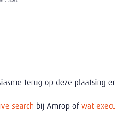
 ambitieuze
siasme terug op deze plaatsing 
ive search
bij Amrop of
wat execu