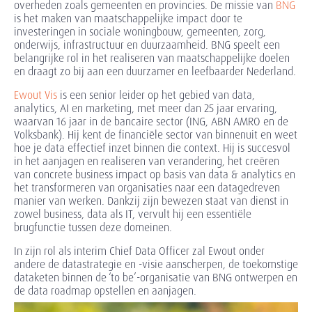
overheden zoals gemeenten en provincies. De missie van
BNG
is het maken van maatschappelijke impact door te
investeringen in sociale woningbouw, gemeenten, zorg,
onderwijs, infrastructuur en duurzaamheid. BNG speelt een
belangrijke rol in het realiseren van maatschappelijke doelen
en draagt zo bij aan een duurzamer en leefbaarder Nederland.
Ewout Vis
is een senior leider op het gebied van data,
analytics, AI en marketing, met meer dan 25 jaar ervaring,
waarvan 16 jaar in de bancaire sector (ING, ABN AMRO en de
Volksbank). Hij kent de financiële sector van binnenuit en weet
hoe je data effectief inzet binnen die context. Hij is succesvol
in het aanjagen en realiseren van verandering, het creëren
van concrete business impact op basis van data & analytics en
het transformeren van organisaties naar een datagedreven
manier van werken. Dankzij zijn bewezen staat van dienst in
zowel business, data als IT, vervult hij een essentiële
brugfunctie tussen deze domeinen.
In zijn rol als interim Chief Data Officer zal Ewout onder
andere de datastrategie en -visie aanscherpen, de toekomstige
dataketen binnen de ‘to be’-organisatie van BNG ontwerpen en
de data roadmap opstellen en aanjagen.