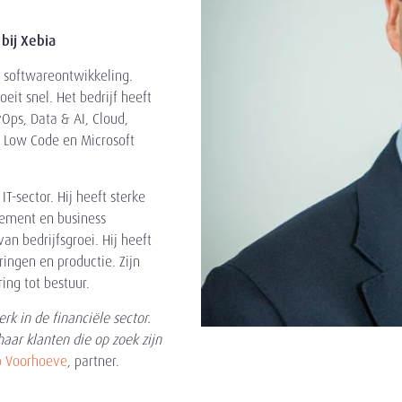
 bij Xebia
n softwareontwikkeling.
eit snel. Het bedrijf heeft
Ops, Data & AI, Cloud,
, Low Code en Microsoft
IT-sector. Hij heeft sterke
ement en business
n bedrijfsgroei. Hij heeft
ringen en productie. Zijn
ing tot bestuur.
rk in de financiële sector.
aar klanten die op zoek zijn
b Voorhoeve
, partner.