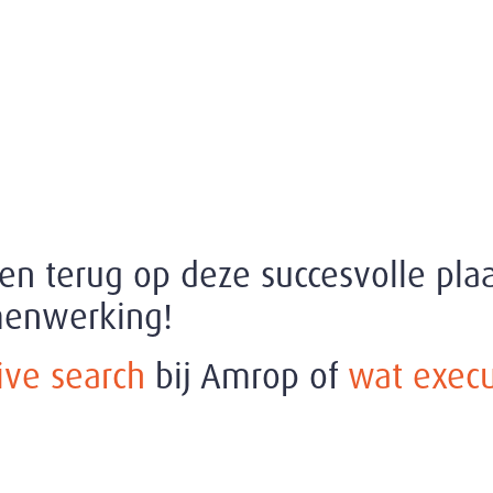
en terug op deze succesvolle pla
menwerking!
ive search
bij Amrop of
wat execu