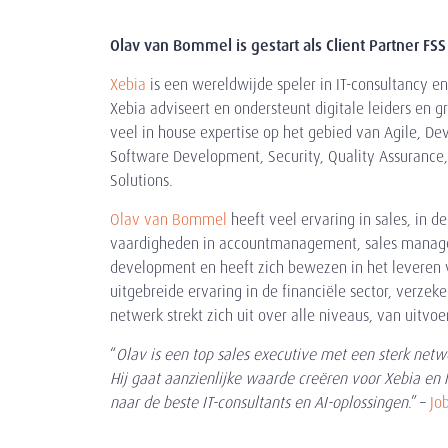
Olav van Bommel is gestart als Client Partner FSS
Xebia
is een wereldwijde speler in IT-consultancy e
Xebia adviseert en ondersteunt digitale leiders en gro
veel in house expertise op het gebied van Agile, Dev
Software Development, Security, Quality Assurance
Solutions.
Olav van Bommel
heeft veel ervaring in sales, in de 
vaardigheden in accountmanagement, sales manag
development en heeft zich bewezen in het leveren va
uitgebreide ervaring in de financiële sector, verzeke
netwerk strekt zich uit over alle niveaus, van uitvoer
“
Olav is een top sales executive met een sterk netwe
Hij gaat aanzienlijke waarde creëren voor Xebia en h
naar de beste IT-consultants en AI-oplossingen
.” –
Jo