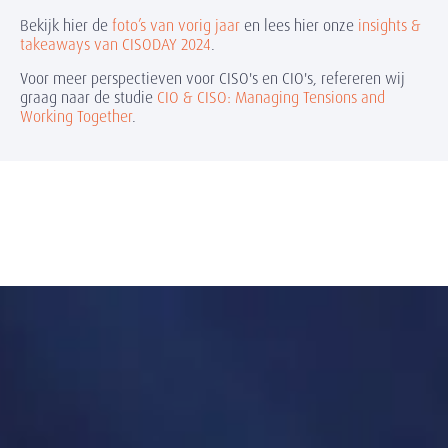
Bekijk hier de
foto’s van vorig jaar
en lees hier onze
insights &
takeaways van CISODAY 2024
.
Voor meer perspectieven voor CISO's en CIO's, refereren wij
graag naar de studie
CIO & CISO: Managing Tensions and
Working Together
.