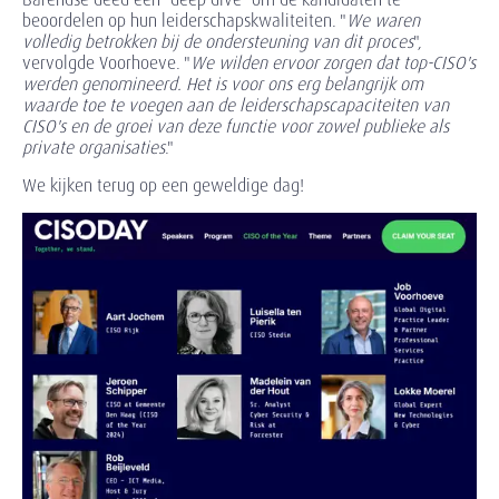
beoordelen op hun leiderschapskwaliteiten. "
We waren
volledig betrokken bij de ondersteuning van dit proces
",
vervolgde Voorhoeve. "
We wilden ervoor zorgen dat top-CISO's
werden genomineerd. Het is voor ons erg belangrijk om
waarde toe te voegen aan de leiderschapscapaciteiten van
CISO's en de groei van deze functie voor zowel publieke als
private organisaties
."
We kijken terug op een geweldige dag!