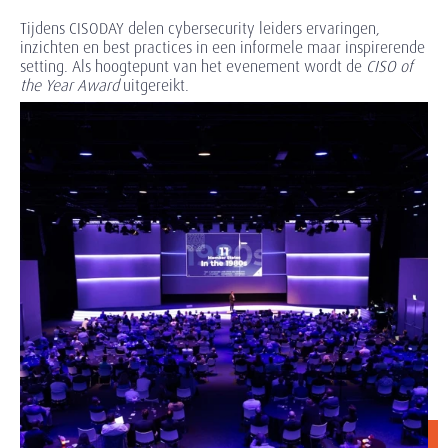
Tijdens CISODAY delen cybersecurity leiders ervaringen,
inzichten en best practices in een informele maar inspirerende
setting. Als hoogtepunt van het evenement wordt de
CISO of
the Year Award
uitgereikt.