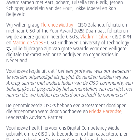
Award samen met Aart Jochem, Luisella ten Pierik, Jeroen
Schipper, Madelein van der Hout, Lokke Moerel en Rob
Beijeveld.
Wij willen graag
Florence Mottay -
CISO Zalando, feliciteren
met haar CISO of the Year Award 2025! Daarnaast feliciteren
wij de andere genomineerde CISO’s,
Vladimir Cibic
- CISO KPN
en
Martin de Vries
- CISO Eindhoven University of Technology
🤝 Jullie bijdragen zijn van grote waarde voor een veiligere
digitale toekomst van onze bedrijven en organisaties in
Nederland.
Voorhoeve legde uit dat "
het een grote eer was om wederom
te worden uitgenodigd als jurylid. Bovendien hadden wij als
Amrop, samen met andere leden van de CISO-community, een
belangrijke rol gespeeld bij het samenstellen van een lijst met
namen die we hadden benaderd om zichzelf te nomineren
.”
De genomineerde CISO's hebben een assessment doorlopen
die afgenomen werd door Voorhoeve en
Frieda Barendse
,
Leadership Advisory Partner.
Voorhoeve heeft hiervoor ons Digital Competency Model
gebruikt om de CISO's te beoordelen op hun capaciteiten, en
Barendse deed een "deep dive" om de kandidaten te