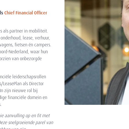
als
Chief Financial Officer
s als partner in mobiliteit.
 onderhoud, lease, verhuur,
swagens, fietsen én campers.
 Noord-Nederland, waar hun
oorzien van onbezorgde
nciële leiderschapsrollen
/LeasePlan als Director
n zijn nieuwe rol bij
dige financiële domein en
.
e aanvulling op en fit met
Deze snelgroeiende parel van