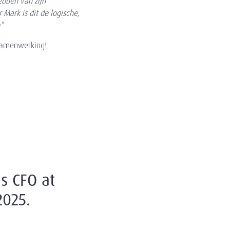
ebben van zijn
Mark is dit de logische,
.”
samenwerking!
s CFO at
2025.