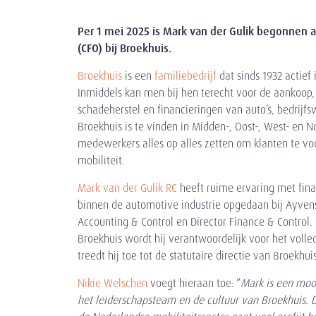
Per 1 mei 2025 is Mark van der Gulik begonnen 
(CFO) bij Broekhuis.
Broekhuis
is een
familiebedrijf
dat sinds 1932 actief i
Inmiddels kan men bij hen terecht voor de aankoop,
schadeherstel en financieringen van auto’s, bedrijf
Broekhuis is te vinden in Midden-, Oost-, West- en
medewerkers alles op alles zetten om klanten te v
mobiliteit.
Mark van der Gulik RC
heeft ruime ervaring met fina
binnen de automotive industrie opgedaan bij Ayvens
Accounting & Control en Director Finance & Control. I
Broekhuis wordt hij verantwoordelijk voor het volle
treedt hij toe tot de statutaire directie van Broekhuis
Nikie Welschen
voegt hieraan toe: “
Mark is een mooi
het leiderschapsteam en de cultuur van Broekhuis. 