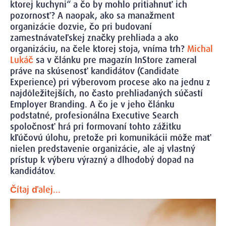
ktorej kuchyni“ a čo by mohlo pritiahnuť ich
pozornosť? A naopak, ako sa manažment
organizácie dozvie, čo pri budovaní
zamestnávateľskej značky prehliada a ako
organizáciu, na čele ktorej stoja, vníma trh?
Michal
Lukáč
sa v článku pre magazín InStore zameral
práve na skúsenosť kandidátov (Candidate
Experience) pri výberovom procese ako na jednu z
najdôležitejších, no často prehliadaných súčastí
Employer Branding. A čo je v jeho článku
podstatné, profesionálna Executive Search
spoločnosť hrá pri formovaní tohto zážitku
kľúčovú úlohu, pretože pri komunikácii môže mať
nielen predstavenie organizácie, ale aj vlastný
prístup k výberu výrazný a dlhodobý dopad na
kandidátov.
Čítaj ďalej...