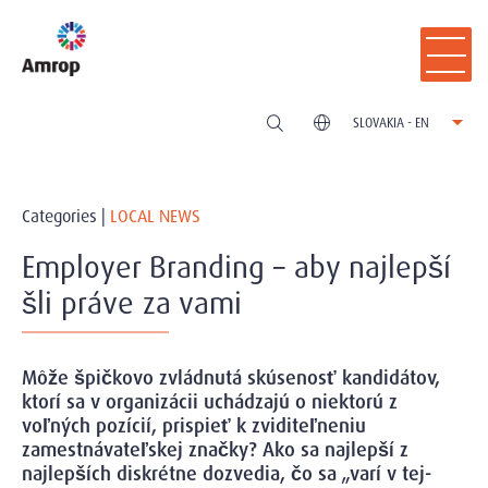
SLOVAKIA - EN
Categories |
LOCAL NEWS
Employer Branding – aby najlepší
šli práve za vami
Môže špičkovo zvládnutá skúsenosť kandidátov,
ktorí sa v organizácii uchádzajú o niektorú z
voľných pozícií, prispieť k zviditeľneniu
zamestnávateľskej značky? Ako sa najlepší z
najlepších diskrétne dozvedia, čo sa „varí v tej-