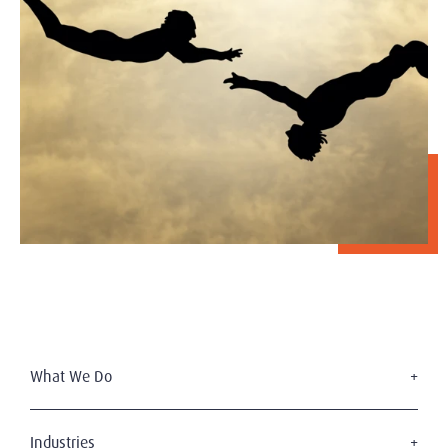
What We Do
Executive Search
Board Services
Industries