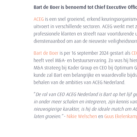
Bart de Boer is benoemd tot Chief Executive Off
ACEG
is een snel groeiend, erkend keuringsorganism
uitvoert in verschillende sectoren. ACEG werkt met z
professionele klanten en streeft naar voortdurende 
dienstenaanbod om aan de nieuwste veiligheidsno
Bart de Boer
is per 16 september 2024 gestart als
CE
heeft veel M&A- en bestuurservaring. Zo was hij hi
M&A strateeg bij Kader Group en CEO bij Optimum Gr
kunde zal Bart een belangrijke en waardevolle bijd
behalen van de ambities van ACEG Nederland.
“
De rol van CEO ACEG Nederland is Bart op het lijf g
in onder meer schalen en integreren, zijn kennis van
nieuwsgierige karakter, is hij de ideale match om A
laten groeien.”
-
Nikie Welschen
en
Guus Ekelenkam