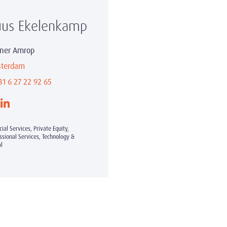
us Ekelenkamp
tner Amrop
terdam
31 6 27 22 92 65
cial Services, Private Equity,
ssional Services, Technology &
al