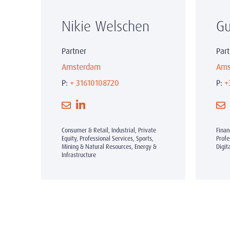
Nikie Welschen
Gu
Partner
Par
Amsterdam
Ams
P:
+ 31610108720
P:
+
Consumer & Retail, Industrial, Private
Finan
Equity, Professional Services, Sports,
Profe
Mining & Natural Resources, Energy &
Digit
Infrastructure