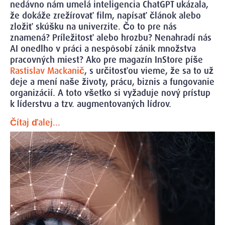
nedávno nám umelá inteligencia ChatGPT ukázala,
že dokáže zrežírovať film, napísať článok alebo
zložiť skúšku na univerzite. Čo to pre nás
znamená? Príležitosť alebo hrozbu? Nenahradí nás
AI onedlho v práci a nespôsobí zánik množstva
pracovných miest? Ako pre magazín InStore píše
Rastislav Mackanič
, s určitosťou vieme, že sa to už
deje a mení naše životy, prácu, biznis a fungovanie
organizácií. A toto všetko si vyžaduje nový prístup
k líderstvu a tzv. augmentovaných lídrov.
Čítaj ďalej...