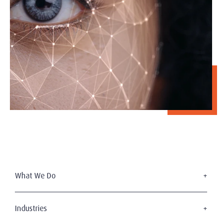
What We Do
Executive Search
Board Services
Industries
Leadership Advisory