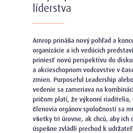
líderstva
Amrop prináša nový pohľad a konce
organizácie a ich vedúcich predstav
priniesť novú perspektívu do disk
a akcieschopnom vodcovstve v čas
zmien. Purposeful Leadership aleb
vedenie sa zameriava na kombináci
pričom platí, že výkonní riaditelia
členovia orgánov spoločností sa m
všetky tri úrovne, ak chcú, aby ich 
úspešne zvládli prechod k udržateľ