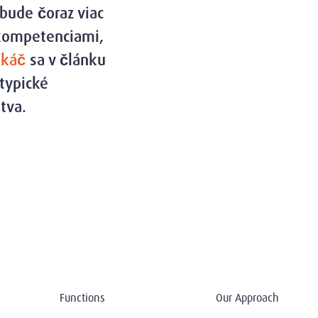
bude čoraz viac
 kompetenciami,
ukáč
sa v článku
typické
tva.
Functions
Our Approach