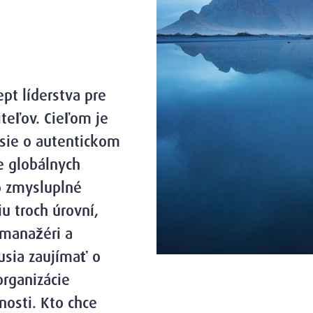
pt líderstva pre
iteľov. Cieľom je
usie o autentickom
e globálnych
o zmysluplné
u troch úrovní,
, manažéri a
usia zaujímať o
organizácie
nosti. Kto chce