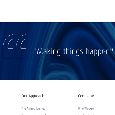
'Making things happen''
Our Approach
Company
The Amrop Journey
Who We Are