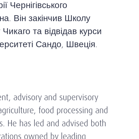
ії Чернігівського
на. Він закінчив Школу
 Чикаго та відвідав курси
верситеті Сандо, Швеція.
t, advisory and supervisory
 agriculture, food processing and
ors. He has led and advised both
izations owned by leading